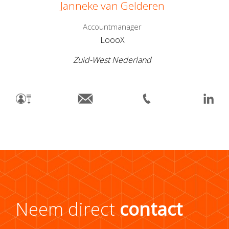
Janneke van Gelderen
Accountmanager
LoooX
Zuid-West Nederland
Neem direct
contact