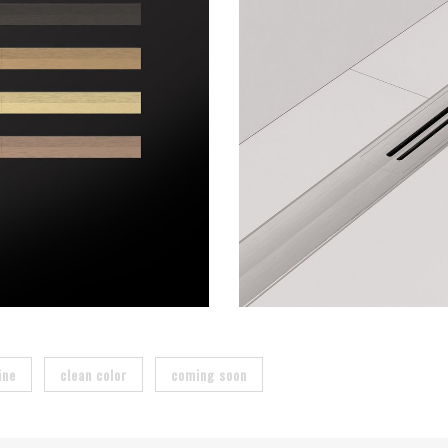
ine
clean color
coming soon