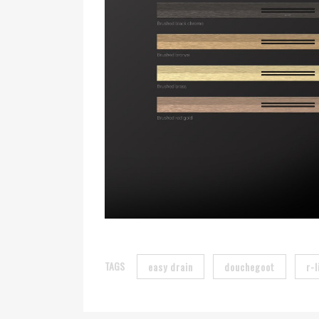
TAGS
easy drain
douchegoot
r-l