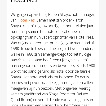
We gingen op visite bij Ruben Shaya, hotemanager
van
Hotel Nes
. Samen met zijn broer -Jaron
Shaya- runt hij tegenwoordig het hotel. Al tien jaar
runnen zij samen het hotel operationeel in
opvolging van hun vader: oprichter van Hotel Nes.
Van origine dateert het prachtige grachtenpand uit
1590. In die tijd bestond het nog uit twee panden,
welke in 1880 zijn samengevoegd tot het huidige
aanzicht. Het pand heeft een rijke geschiedenis
aan eigenaren, huurders en bewoners. Sinds 1988
wordt het pand gerund als hotel door de familie
Shaya. Het hotel voelt als thuiskomen. En dat is
precies het gevoel dat de eigenaren gasten willen
meegeven bij hun bezoek. Met ongeveer veertig
kamers (variërend van Single Room tot Deluxe
Quad Room) en verschillende voorzieningen, is er
voor elke gast een kamer die bij hem/haar past.